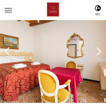
DEU
ITA
ENG
DEU