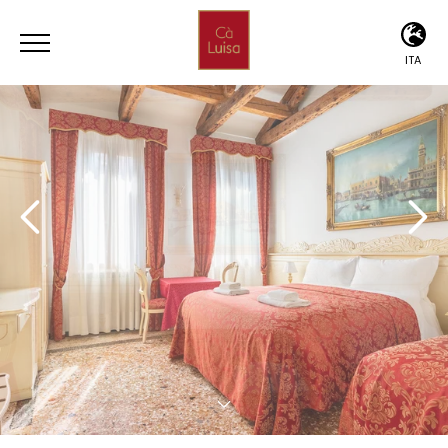
ITA
ITA
ENG
DEU