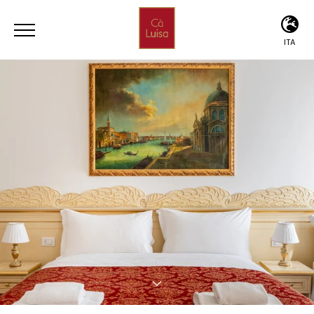
ITA
ITA
ENG
DEU