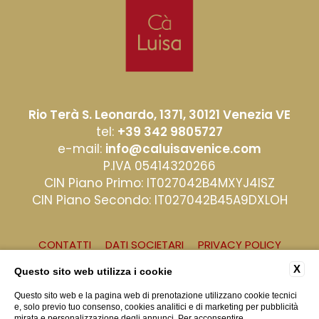
Rio Terà S. Leonardo, 1371, 30121 Venezia VE
tel:
+39 342 9805727
e-mail:
info@caluisavenice.com
P.IVA 05414320266
CIN Piano Primo: IT027042B4MXYJ4ISZ
CIN Piano Secondo: IT027042B45A9DXLOH
CONTATTI
DATI SOCIETARI
PRIVACY POLICY
COOKIE POLICY
ACCESSIBILITY
X
Questo sito web utilizza i cookie
Questo sito web e la pagina web di prenotazione utilizzano cookie tecnici
e, solo previo tuo consenso, cookies analitici e di marketing per pubblicità
mirata e personalizzazione degli annunci. Per acconsentire